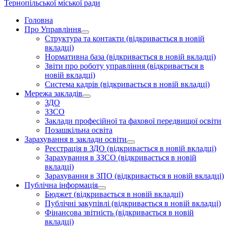
Тернопільської міської ради
Головна
Про Управління
Структура та контакти
(відкривається в новій
вкладці)
Нормативна база
(відкривається в новій вкладці)
Звіти про роботу управління
(відкривається в
новій вкладці)
Система кадрів
(відкривається в новій вкладці)
Мережа закладів
ЗДО
ЗЗСО
Заклади професійної та фахової передвищої освіти
Позашкільна освіта
Зарахування в заклади освіти
Реєстрація в ЗДО
(відкривається в новій вкладці)
Зарахування в ЗЗСО
(відкривається в новій
вкладці)
Зарахування в ЗПО
(відкривається в новій вкладці)
Публічна інформація
Бюджет
(відкривається в новій вкладці)
Публічні закупівлі
(відкривається в новій вкладці)
Фінансова звітність
(відкривається в новій
вкладці)