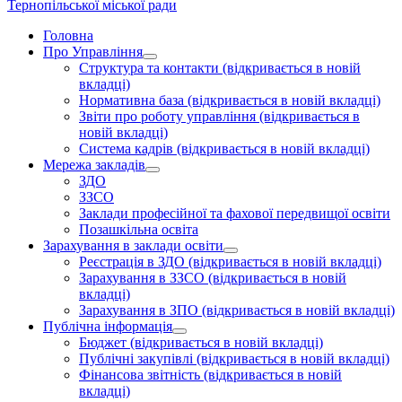
Тернопільської міської ради
Головна
Про Управління
Структура та контакти
(відкривається в новій
вкладці)
Нормативна база
(відкривається в новій вкладці)
Звіти про роботу управління
(відкривається в
новій вкладці)
Система кадрів
(відкривається в новій вкладці)
Мережа закладів
ЗДО
ЗЗСО
Заклади професійної та фахової передвищої освіти
Позашкільна освіта
Зарахування в заклади освіти
Реєстрація в ЗДО
(відкривається в новій вкладці)
Зарахування в ЗЗСО
(відкривається в новій
вкладці)
Зарахування в ЗПО
(відкривається в новій вкладці)
Публічна інформація
Бюджет
(відкривається в новій вкладці)
Публічні закупівлі
(відкривається в новій вкладці)
Фінансова звітність
(відкривається в новій
вкладці)