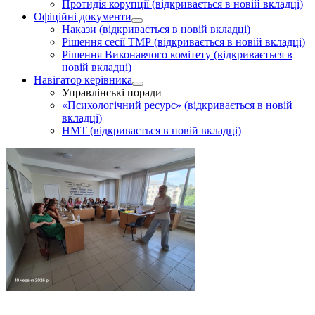
Протидія корупції
(відкривається в новій вкладці)
Офіційні документи
Накази
(відкривається в новій вкладці)
Рішення сесії ТМР
(відкривається в новій вкладці)
Рішення Виконавчого комітету
(відкривається в
новій вкладці)
Навігатор керівника
Управлінські поради
«Психологічний ресурс»
(відкривається в новій
вкладці)
НМТ
(відкривається в новій вкладці)