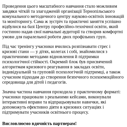
Проведення цього масштабного навчання стало можливим
завдяки чіткій та злагодженій організації Тернопільського
комунального методичного центру науково-освітніх інновацій
та моніторингу. Сама ж зустріч та практичні заняття успішно
відбулися на базі Центру професійно-технічної освіти, який
гостинно надав свої навчальні аудиторії та створив комфортні
умови для паралельної роботи двох профільних груп.
Під час тренінгу учасники вчились розпізнавати стрес і
кризові стани — у дітях, колегах і собі, знайомилися з
практичними методами відновлення й підтримки
психологічної стійкості. Окремий блок був присвячений
алгоритмам кризового реагування в закладах освіти,
індивідуальній та груповій психологічній підтримці, а також
сучасним підходам до створення безпечного психоемоційного
середовища для дітей і педагогів.
Значна частина навчання проходила у практичному форматі:
учасники працювали з реальними кейсами, виконували
інтерактивні вправи та відпрацьовували навички, які
допоможуть ефективно діяти в кризових ситуаціях і
підтримувати учасників освітнього процесу.
Висловлюємо вдячність партнерам!