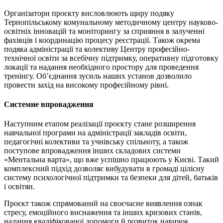
Організатори проєкту висловлюють щиру подяку
Тернопільському комунальному методичному центру науково-
освітніх інновацій та моніторингу за сприяння в залученні
фахівців і координацію процесу реєстрації. Також окрема
подяка адміністрації та колективу Центру професійно-
технічної освіти за всебічну підтримку, оперативну підготовку
локації та надання необхідного простору для проведення
тренінгу. Об’єднання зусиль наших установ дозволило
провести захід на високому професійному рівні.
Системне впровадження
Наступним етапом реалізації проєкту стане розширення
навчальної програми на адміністрації закладів освіти,
педагогічні колективи та учнівську спільноту, а також
поступове впровадження інших складових системи
«Ментальна варта», що вже успішно працюють у Києві. Такий
комплексний підхід дозволяє вибудувати в громаді цілісну
систему психологічної підтримки та безпеки для дітей, батьків
і освітян.
Проєкт також спрямований на своєчасне виявлення ознак
стресу, емоційного виснаження та інших кризових станів,
надання кваліфікованої допомоги й розвиток навичок