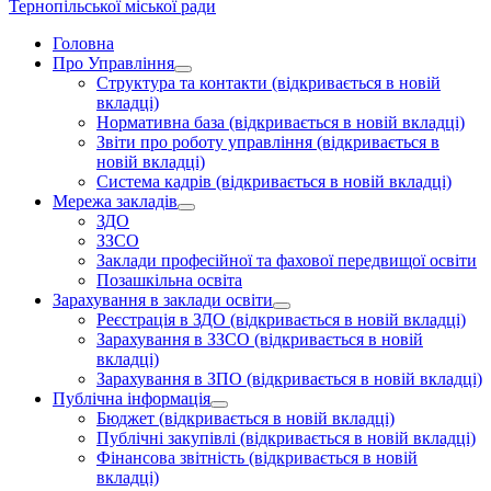
Тернопільської міської ради
Головна
Про Управління
Структура та контакти
(відкривається в новій
вкладці)
Нормативна база
(відкривається в новій вкладці)
Звіти про роботу управління
(відкривається в
новій вкладці)
Система кадрів
(відкривається в новій вкладці)
Мережа закладів
ЗДО
ЗЗСО
Заклади професійної та фахової передвищої освіти
Позашкільна освіта
Зарахування в заклади освіти
Реєстрація в ЗДО
(відкривається в новій вкладці)
Зарахування в ЗЗСО
(відкривається в новій
вкладці)
Зарахування в ЗПО
(відкривається в новій вкладці)
Публічна інформація
Бюджет
(відкривається в новій вкладці)
Публічні закупівлі
(відкривається в новій вкладці)
Фінансова звітність
(відкривається в новій
вкладці)