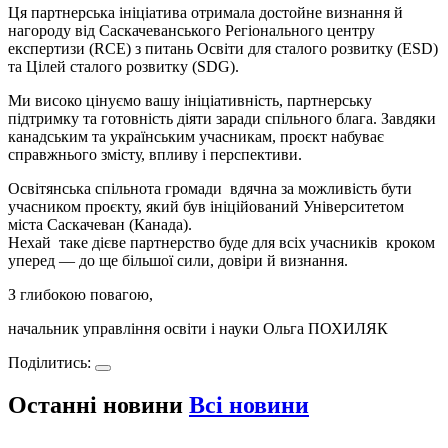
Ця партнерська ініціатива отримала достойне визнання й
нагороду від Саскачеванського Регіонального центру
експертизи (RCE) з питань Освіти для сталого розвитку (ESD)
та Цілей сталого розвитку (SDG).
Ми високо цінуємо вашу ініціативність, партнерську
підтримку та готовність діяти заради спільного блага. Завдяки
канадським та українським учасникам, проєкт набуває
справжнього змісту, впливу і перспективи.
Освітянська спільнота громади вдячна за можливість бути
учасником проєкту, який був ініційований Університетом
міста Саскачеван (Канада).
Нехай таке дієве партнерство буде для всіх учасників кроком
уперед — до ще більшої сили, довіри й визнання.
З глибокою повагою,
начальник управління освіти і науки Ольга ПОХИЛЯК
Поділитись:
Останні новини
Всі новини