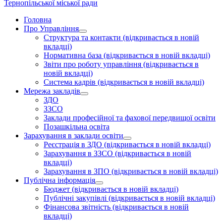
Тернопільської міської ради
Головна
Про Управління
Структура та контакти
(відкривається в новій
вкладці)
Нормативна база
(відкривається в новій вкладці)
Звіти про роботу управління
(відкривається в
новій вкладці)
Система кадрів
(відкривається в новій вкладці)
Мережа закладів
ЗДО
ЗЗСО
Заклади професійної та фахової передвищої освіти
Позашкільна освіта
Зарахування в заклади освіти
Реєстрація в ЗДО
(відкривається в новій вкладці)
Зарахування в ЗЗСО
(відкривається в новій
вкладці)
Зарахування в ЗПО
(відкривається в новій вкладці)
Публічна інформація
Бюджет
(відкривається в новій вкладці)
Публічні закупівлі
(відкривається в новій вкладці)
Фінансова звітність
(відкривається в новій
вкладці)