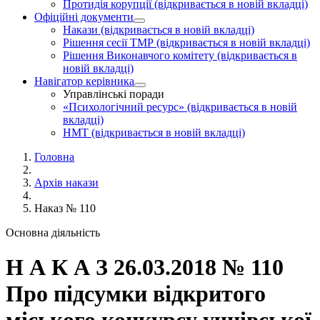
Протидія корупції
(відкривається в новій вкладці)
Офіційні документи
Накази
(відкривається в новій вкладці)
Рішення сесії ТМР
(відкривається в новій вкладці)
Рішення Виконавчого комітету
(відкривається в
новій вкладці)
Навігатор керівника
Управлінські поради
«Психологічний ресурс»
(відкривається в новій
вкладці)
НМТ
(відкривається в новій вкладці)
Головна
Архів накази
Наказ № 110
Основна діяльність
Н А К А З 26.03.2018 № 110
Про підсумки відкритого