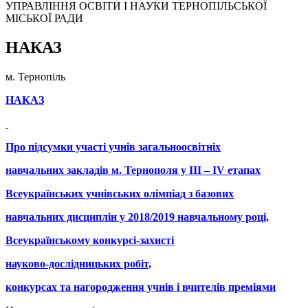
УПРАВЛІННЯ ОСВІТИ І НАУКИ ТЕРНОПІЛЬСЬКОЇ
МІСЬКОЇ РАДИ
НАКАЗ
м. Тернопіль
НАКАЗ
Про підсумки участі учнів загальноосвітніх
навчальних закладів м. Тернополя у ІІІ – ІV етапах
Всеукраїнських учнівських олімпіад з базових
навчальних дисциплін у 2018/2019 навчальному році,
Всеукраїнському конкурсі-захисті
науково-дослідницьких робіт,
конкурсах та
нагородження
учнів і вчителів
преміями