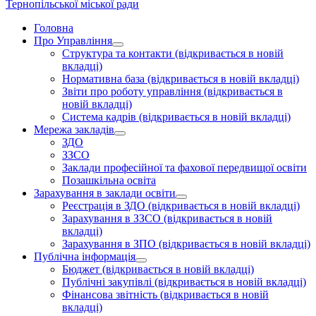
Тернопільської міської ради
Головна
Про Управління
Структура та контакти
(відкривається в новій
вкладці)
Нормативна база
(відкривається в новій вкладці)
Звіти про роботу управління
(відкривається в
новій вкладці)
Система кадрів
(відкривається в новій вкладці)
Мережа закладів
ЗДО
ЗЗСО
Заклади професійної та фахової передвищої освіти
Позашкільна освіта
Зарахування в заклади освіти
Реєстрація в ЗДО
(відкривається в новій вкладці)
Зарахування в ЗЗСО
(відкривається в новій
вкладці)
Зарахування в ЗПО
(відкривається в новій вкладці)
Публічна інформація
Бюджет
(відкривається в новій вкладці)
Публічні закупівлі
(відкривається в новій вкладці)
Фінансова звітність
(відкривається в новій
вкладці)