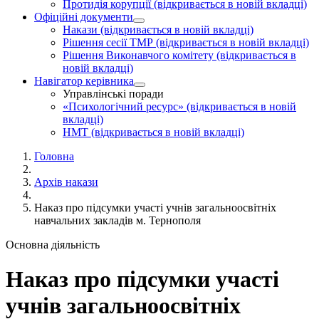
Протидія корупції
(відкривається в новій вкладці)
Офіційні документи
Накази
(відкривається в новій вкладці)
Рішення сесії ТМР
(відкривається в новій вкладці)
Рішення Виконавчого комітету
(відкривається в
новій вкладці)
Навігатор керівника
Управлінські поради
«Психологічний ресурс»
(відкривається в новій
вкладці)
НМТ
(відкривається в новій вкладці)
Головна
Архів накази
Наказ про підсумки участі учнів загальноосвітніх
навчальних закладів м. Тернополя
Основна діяльність
Наказ про підсумки участі
учнів загальноосвітніх