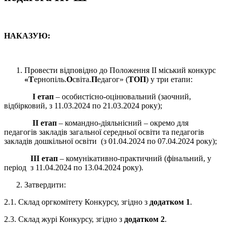
НАКАЗУЮ:
Провести відповідно до Положення ІІ міський конкурс
«Т
ернопіль.
О
світа.
П
едагог» (
ТОП
) у три етапи:
І етап
– особистісно-оцінювальний (заочний,
відбірковий, з 11.03.2024 по 21.03.2024 року);
ІІ етап
– командно-діяльнісний – окремо для
педагогів закладів загальної середньої освіти та педагогів
закладів дошкільної освіти (з 01.04.2024 по 07.04.2024 року);
ІІІ етап
– комунікативно-практичний (фінальний, у
період з 11.04.2024 по 13.04.2024 року).
Затвердити:
2.1. Склад оргкомітету Конкурсу, згідно з
додатком 1
.
2.3. Склад журі Конкурсу, згідно з
додатком 2
.