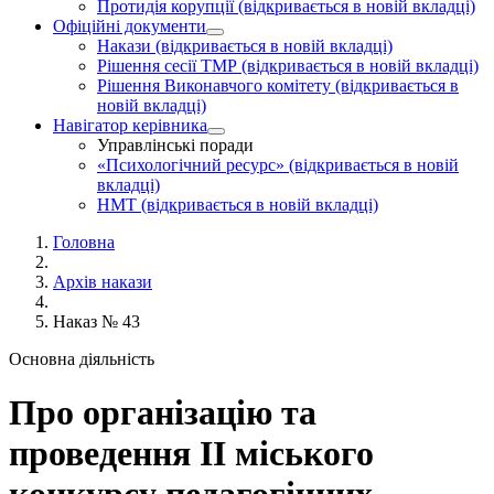
Протидія корупції
(відкривається в новій вкладці)
Офіційні документи
Накази
(відкривається в новій вкладці)
Рішення сесії ТМР
(відкривається в новій вкладці)
Рішення Виконавчого комітету
(відкривається в
новій вкладці)
Навігатор керівника
Управлінські поради
«Психологічний ресурс»
(відкривається в новій
вкладці)
НМТ
(відкривається в новій вкладці)
Головна
Архів накази
Наказ № 43
Основна діяльність
Про організацію та
проведення ІІ міського