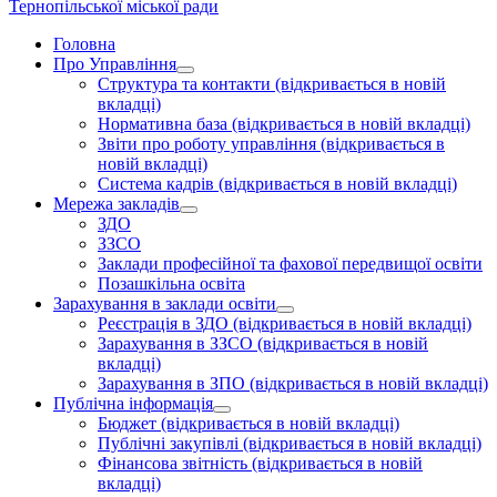
Тернопільської міської ради
Головна
Про Управління
Структура та контакти
(відкривається в новій
вкладці)
Нормативна база
(відкривається в новій вкладці)
Звіти про роботу управління
(відкривається в
новій вкладці)
Система кадрів
(відкривається в новій вкладці)
Мережа закладів
ЗДО
ЗЗСО
Заклади професійної та фахової передвищої освіти
Позашкільна освіта
Зарахування в заклади освіти
Реєстрація в ЗДО
(відкривається в новій вкладці)
Зарахування в ЗЗСО
(відкривається в новій
вкладці)
Зарахування в ЗПО
(відкривається в новій вкладці)
Публічна інформація
Бюджет
(відкривається в новій вкладці)
Публічні закупівлі
(відкривається в новій вкладці)
Фінансова звітність
(відкривається в новій
вкладці)