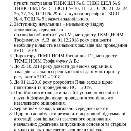
пункти тестування ТНВК ШЛ № 6, ТНВК ШЕЛ № 9,
ТНВК ШМЛ № 15, ТЗОШ № 10, 11, 13, 16, 20, 21, 22, 24,
26, 27, 28, ТСШ № 29 та за пункти перевірки ТЗОШ
№ 4, ТСШ № 5 вважати задовільною.
Заступнику начальника – начальнику відділу
дошкільної, середньої та
позашкільної освіти Сум І.М., методисту ТКМЦНОІМ
Трофимчуку А.В. до 01.12.2018 року визначити
необхідну кількість навчальних закладів для проведення
ЗНО – 2019.
Директору ТКМЦ НОІМ Литвинюк Г.І., методисту
ТКМЦ НОІМ Трофимчуку А.В.:
До 25.10.2018 року довести до відома керівників
закладів загальної середньої освіти дані моніторингу
результатів ЗНО – 2018.
До 01.11.2018 року розробити План заходів щодо
підготовки та проведення ЗНО – 2019.
Постійно висвітлювати на сайті управління освіти і
науки інформацію щодо проведення зовнішнього
незалежного оцінювання.
Керівникам закладів загальної середньої освіти:
Щорічно аналізувати результати державної підсумкової
атестації, зовнішнього незалежного оцінювання
навчальних досягнень випускників основної та старшої
школи під час проведення серпневих нарад.