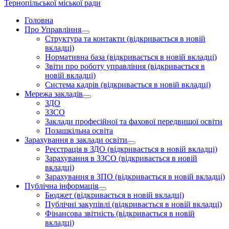
Тернопільської міської ради
Головна
Про Управління
Структура та контакти
(відкривається в новій
вкладці)
Нормативна база
(відкривається в новій вкладці)
Звіти про роботу управління
(відкривається в
новій вкладці)
Система кадрів
(відкривається в новій вкладці)
Мережа закладів
ЗДО
ЗЗСО
Заклади професійної та фахової передвищої освіти
Позашкільна освіта
Зарахування в заклади освіти
Реєстрація в ЗДО
(відкривається в новій вкладці)
Зарахування в ЗЗСО
(відкривається в новій
вкладці)
Зарахування в ЗПО
(відкривається в новій вкладці)
Публічна інформація
Бюджет
(відкривається в новій вкладці)
Публічні закупівлі
(відкривається в новій вкладці)
Фінансова звітність
(відкривається в новій
вкладці)