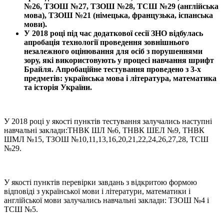
№26, ТЗОШ №27, ТЗОШ №28, ТСШ №29 (англійська
мова), ТЗОШ №21 (німецька, французька, іспанська
мови).
У 2018 році під час додаткової сесії ЗНО відбулась
апробація технології проведення зовнішнього
незалежного оцінювання для осіб з порушеннями
зору, які використовують у процесі навчання шрифт
Брайля.
Апробаційне тестування проведено з 3-х
предметів: українська мова і література, математика
та історія України.
У 2018 році у якості пунктів тестування залучались наступні
навчальні заклади:ТНВК ШЛ №6, ТНВК ШЕЛ №9, ТНВК
ШМЛ №15, ТЗОШ №10,11,13,16,20,21,22,24,26,27,28, ТСШ
№29.
У якості пунктів перевірки завдань з відкритою формою
відповіді з української мови і літератури, математики і
англійської мови залучались навчальні заклади: ТЗОШ №4 і
ТСШ №5.