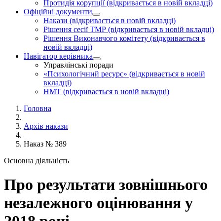
Протидія корупції
(відкривається в новій вкладці)
Офіційні документи
Накази
(відкривається в новій вкладці)
Рішення сесії ТМР
(відкривається в новій вкладці)
Рішення Виконавчого комітету
(відкривається в
новій вкладці)
Навігатор керівника
Управлінські поради
«Психологічний ресурс»
(відкривається в новій
вкладці)
НМТ
(відкривається в новій вкладці)
Головна
Архів накази
Наказ № 389
Основна діяльність
Про результати зовнішнього
незалежного оцінювання у