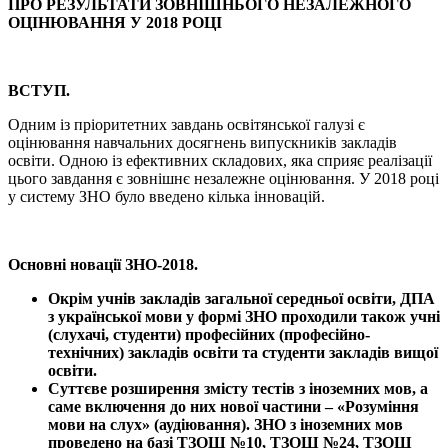
ПРО РЕЗУЛЬТАТИ ЗОВНІШНЬОГО НЕЗАЛЕЖНОГО
ОЦІНЮВАННЯ У 2018 РОЦІ
ВСТУП
.
Одним із пріоритетних завдань освітянської галузі є
оцінювання навчальних досягнень випускників закладів
освіти. Одною із ефективних складових, яка сприяє реалізації
цього завдання є зовнішнє незалежне оцінювання. У 2018 році
у систему ЗНО було введено кілька інновацій.
Основні новації ЗНО-2018.
Окрім учнів закладів загальної середньої освіти, ДПА
з української мови у формі ЗНО проходили також учні
(слухачі, студенти) професійних (професійно-
технічних) закладів освіти та студенти закладів вищої
освіти.
Суттєве розширення змісту тестів з іноземних мов, а
саме включення до них нової частини – «Розуміння
мови на слух» (аудіювання). ЗНО з іноземних мов
проведено на базі ТЗОШ №10, ТЗОШ №24, ТЗОШ