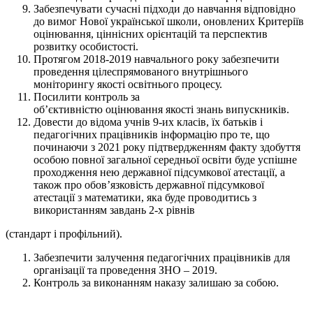
Забезпечувати сучасні підходи до навчання відповідно
до вимог Нової української школи, оновлених Критеріїв
оцінювання, ціннісних орієнтацій та перспектив
розвитку особистості.
Протягом 2018-2019 навчального року забезпечити
проведення цілеспрямованого внутрішнього
моніторингу якості освітнього процесу.
Посилити контроль за
об’єктивністю оцінювання якості знань випускників.
Довести до відома учнів 9-их класів, їх батьків і
педагогічних працівників інформацію про те, що
починаючи з 2021 року підтвердженням факту здобуття
особою повної загальної середньої освіти буде успішне
проходження нею державної підсумкової атестації, а
також про обов’язковість державної підсумкової
атестації з математики, яка буде проводитись з
використанням завдань 2-х рівнів
(стандарт і профільний).
Забезпечити залучення педагогічних працівників для
організації та проведення ЗНО – 2019.
Контроль за виконанням наказу залишаю за собою.