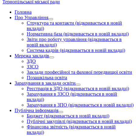
Тернопільської міської ради
Головна
Про Управління
Структура та контакти
(відкривається в новій
вкладці)
Нормативна база
(відкривається в новій вкладці)
Звіти про роботу управління
(відкривається в
новій вкладці)
Система кадрів
(відкривається в новій вкладці)
Мережа закладів
ЗДО
ЗЗСО
Заклади професійної та фахової передвищої освіти
Позашкільна освіта
Зарахування в заклади освіти
Реєстрація в ЗДО
(відкривається в новій вкладці)
Зарахування в ЗЗСО
(відкривається в новій
вкладці)
Зарахування в ЗПО
(відкривається в новій вкладці)
Публічна інформація
Бюджет
(відкривається в новій вкладці)
Публічні закупівлі
(відкривається в новій вкладці)
Фінансова звітність
(відкривається в новій
вкладці)