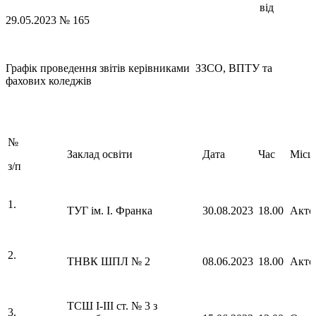
від
29.05.2023 № 165
Графік проведення звітів керівниками ЗЗСО, ВПТУ та
фахових коледжів
№
Заклад освіти
Дата
Час
Місц
з/п
1.
ТУГ ім. І. Франка
30.08.2023
18.00
Акто
2.
ТНВК ШПЛ № 2
08.06.2023
18.00
Акто
ТСШ І-ІІІ ст. № 3 з
3.