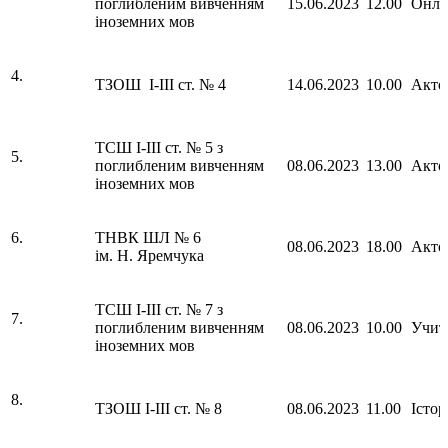
поглибленим вивченням
15.06.2023
12.00
Онла
іноземних мов
4.
ТЗОШ І-ІІІ ст. № 4
14.06.2023
10.00
Акто
ТСШ І-ІІІ ст. № 5 з
5.
поглибленим вивченням
08.06.2023
13.00
Акто
іноземних мов
6.
ТНВК ШЛ № 6
08.06.2023
18.00
Акто
ім. Н. Яремчука
ТСШ І-ІІІ ст. № 7 з
7.
поглибленим вивченням
08.06.2023
10.00
Учит
іноземних мов
8.
ТЗОШ І-ІІІ ст. № 8
08.06.2023
11.00
Істо