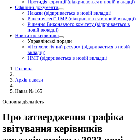
Протидія корупції
(відкривається в новій вкладці)
Офіційні документи
Накази
(відкривається в новій вкладці)
Рішення сесії ТМР
(відкривається в новій вкладці)
Рішення Виконавчого комітету
(відкривається в
новій вкладці)
Навігатор керівника
Управлінські поради
«Психологічний ресурс»
(відкривається в новій
вкладці)
НМТ
(відкривається в новій вкладці)
Головна
Архів накази
Наказ № 165
Основна діяльність
Про затвердження графіка
звітування керівників