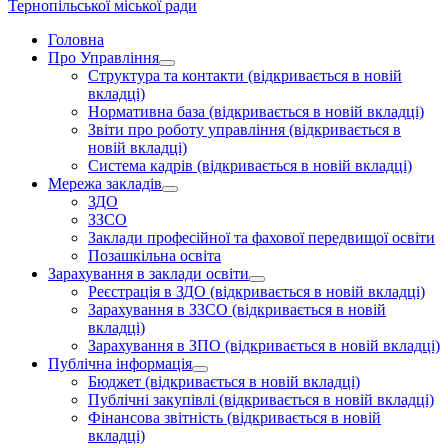
Тернопільської міської ради
Головна
Про Управління
Структура та контакти
(відкривається в новій
вкладці)
Нормативна база
(відкривається в новій вкладці)
Звіти про роботу управління
(відкривається в
новій вкладці)
Система кадрів
(відкривається в новій вкладці)
Мережа закладів
ЗДО
ЗЗСО
Заклади професійної та фахової передвищої освіти
Позашкільна освіта
Зарахування в заклади освіти
Реєстрація в ЗДО
(відкривається в новій вкладці)
Зарахування в ЗЗСО
(відкривається в новій
вкладці)
Зарахування в ЗПО
(відкривається в новій вкладці)
Публічна інформація
Бюджет
(відкривається в новій вкладці)
Публічні закупівлі
(відкривається в новій вкладці)
Фінансова звітність
(відкривається в новій
вкладці)