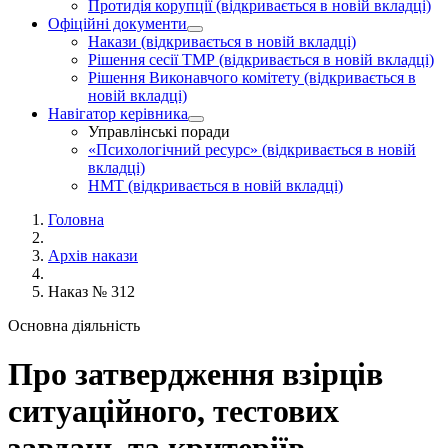
Протидія корупції
(відкривається в новій вкладці)
Офіційні документи
Накази
(відкривається в новій вкладці)
Рішення сесії ТМР
(відкривається в новій вкладці)
Рішення Виконавчого комітету
(відкривається в
новій вкладці)
Навігатор керівника
Управлінські поради
«Психологічний ресурс»
(відкривається в новій
вкладці)
НМТ
(відкривається в новій вкладці)
Головна
Архів накази
Наказ № 312
Основна діяльність
Про затвердження взірців
ситуаційного, тестових