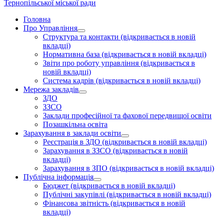
Тернопільської міської ради
Головна
Про Управління
Структура та контакти
(відкривається в новій
вкладці)
Нормативна база
(відкривається в новій вкладці)
Звіти про роботу управління
(відкривається в
новій вкладці)
Система кадрів
(відкривається в новій вкладці)
Мережа закладів
ЗДО
ЗЗСО
Заклади професійної та фахової передвищої освіти
Позашкільна освіта
Зарахування в заклади освіти
Реєстрація в ЗДО
(відкривається в новій вкладці)
Зарахування в ЗЗСО
(відкривається в новій
вкладці)
Зарахування в ЗПО
(відкривається в новій вкладці)
Публічна інформація
Бюджет
(відкривається в новій вкладці)
Публічні закупівлі
(відкривається в новій вкладці)
Фінансова звітність
(відкривається в новій
вкладці)