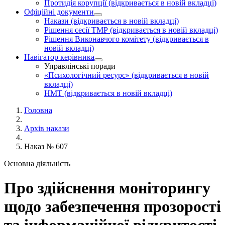
Протидія корупції
(відкривається в новій вкладці)
Офіційні документи
Накази
(відкривається в новій вкладці)
Рішення сесії ТМР
(відкривається в новій вкладці)
Рішення Виконавчого комітету
(відкривається в
новій вкладці)
Навігатор керівника
Управлінські поради
«Психологічний ресурс»
(відкривається в новій
вкладці)
НМТ
(відкривається в новій вкладці)
Головна
Архів накази
Наказ № 607
Основна діяльність
Про здійснення моніторингу
щодо забезпечення прозорості